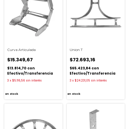
Curva Articulada
Union T
$15.349,67
$72.693,16
$13.814,70
con
$65.423,84
con
Efectivo/Transferencia
Efectivo/Transferencia
3
x
$5.116,56
sin interés
3
x
$24.231,05
sin interés
en stock
en stock