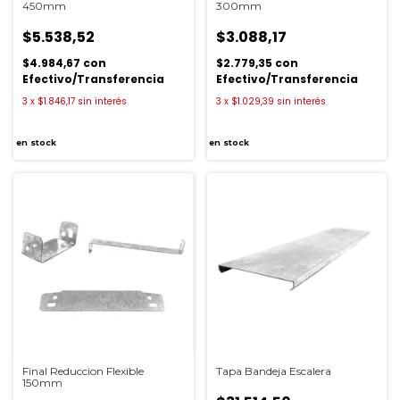
450mm
300mm
$5.538,52
$3.088,17
$4.984,67
con
$2.779,35
con
Efectivo/Transferencia
Efectivo/Transferencia
3
x
$1.846,17
sin interés
3
x
$1.029,39
sin interés
en stock
en stock
Final Reduccion Flexible
Tapa Bandeja Escalera
150mm