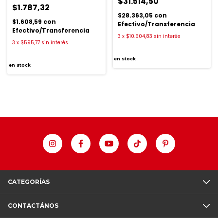
$31.514,50
$1.787,32
$28.363,05
con
$1.608,59
con
Efectivo/Transferencia
Efectivo/Transferencia
3
x
$10.504,83
sin interés
3
x
$595,77
sin interés
en stock
en stock
CATEGORÍAS
CONTACTÁNOS