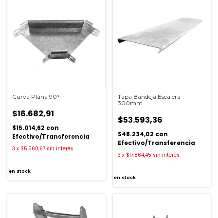
Curva Plana 90°
Tapa Bandeja Escalera
300mm
$16.682,91
$53.593,36
$15.014,62
con
$48.234,02
con
Efectivo/Transferencia
Efectivo/Transferencia
3
x
$5.560,97
sin interés
3
x
$17.864,45
sin interés
en stock
en stock