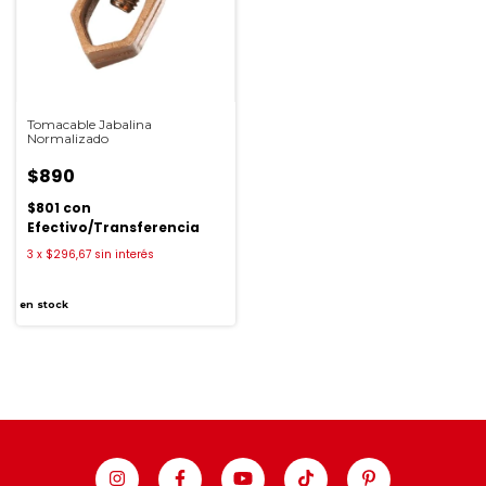
Tomacable Jabalina
Normalizado
$890
$801
con
Efectivo/Transferencia
3
x
$296,67
sin interés
en stock