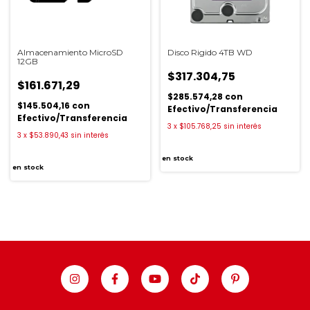
Almacenamiento MicroSD
Disco Rigido 4TB WD
12GB
$317.304,75
$161.671,29
$285.574,28
con
$145.504,16
con
Efectivo/Transferencia
Efectivo/Transferencia
3
x
$105.768,25
sin interés
3
x
$53.890,43
sin interés
en stock
en stock