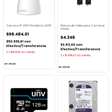
Camara IP Wifi Minidomo 2MP
Baluns de Video para Camaras
Inteck
$56.484,01
$4.346
$50.835,61
con
$3.911,40
con
Efectivo/Transferencia
Efectivo/Transferencia
3
x
$18.828
sin interés
3
x
$1.448,67
sin interés
en stock
en stock